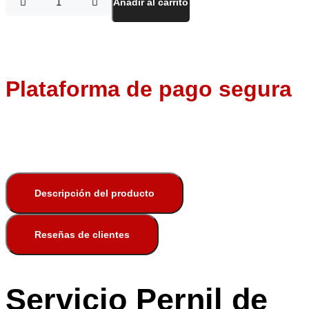
Pernil
Añadir al carrito
de
Ternera
cantidad
Plataforma de pago segura
Descripción del producto
Reseñas de clientes
Servicio Pernil de