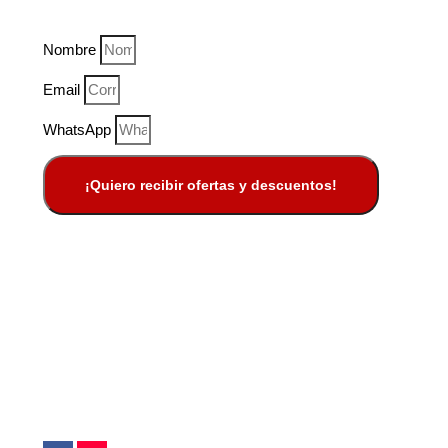
Nombre
Email
WhatsApp
¡Quiero recibir ofertas y descuentos!
El Rey Pata - Delivery de Perniles
Tigre, Buenos Aire
hola@elreypata.com.ar
+549 11-3020-5483